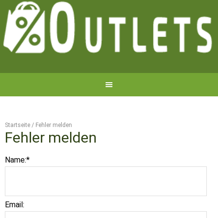
Startseite
/
Fehler melden
Fehler melden
Name:
*
Email: