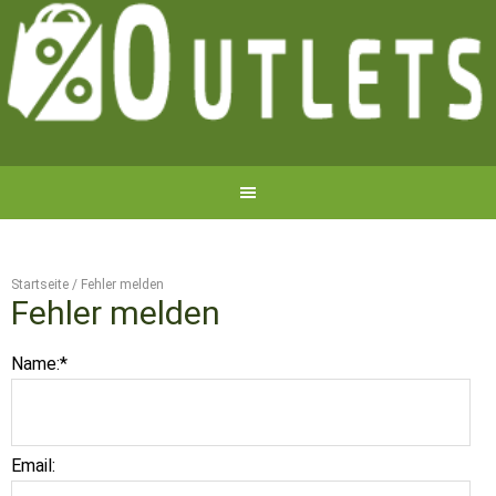
Startseite
/
Fehler melden
Fehler melden
Name:
*
Email: