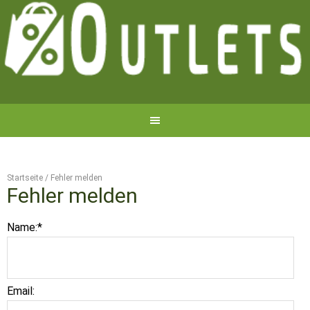
Startseite
/
Fehler melden
Fehler melden
Name:
*
Email: