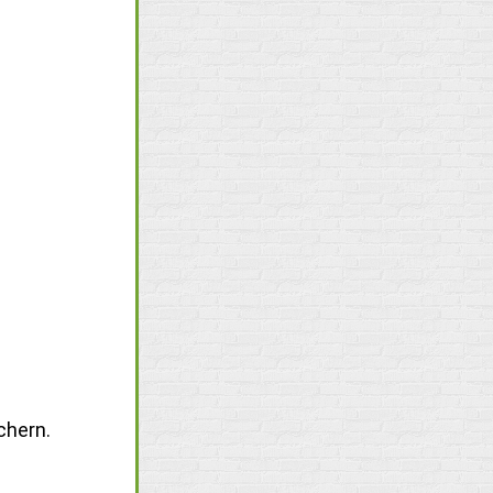
chern.