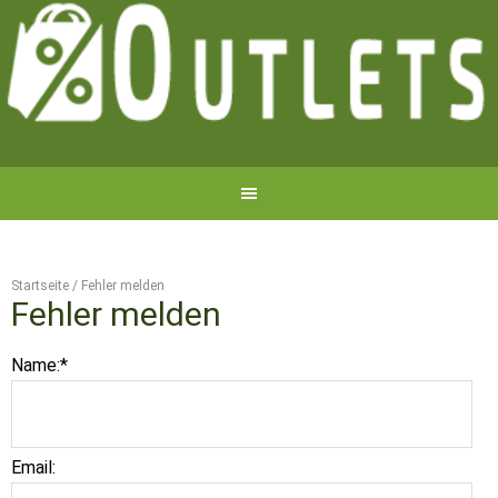
Startseite
/
Fehler melden
Fehler melden
Name:
*
Email: