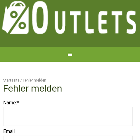
Startseite
/
Fehler melden
Fehler melden
Name:
*
Email: