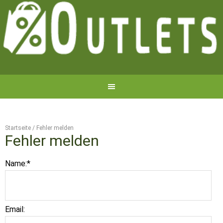
Startseite
/
Fehler melden
Fehler melden
Name:
*
Email: