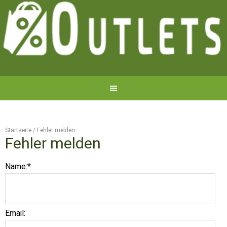
Startseite
/
Fehler melden
Fehler melden
Name:
*
Email: