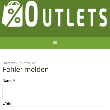
Startseite
/
Fehler melden
Fehler melden
Name:
*
Email: