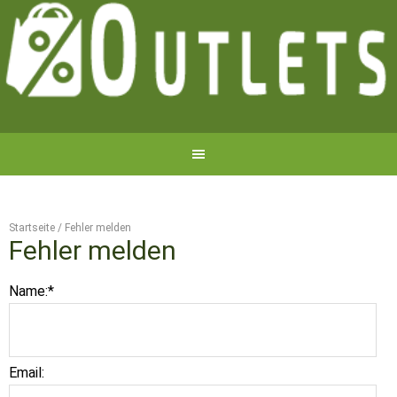
Startseite
/
Fehler melden
Fehler melden
Name:
*
Email: