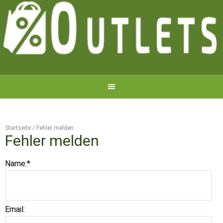
Startseite
/
Fehler melden
Fehler melden
Name:
*
Email: