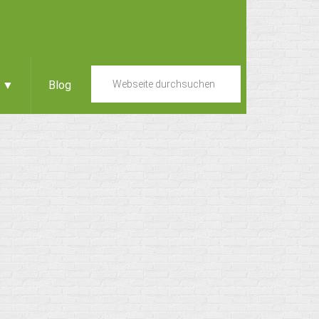
e ▼
Blog