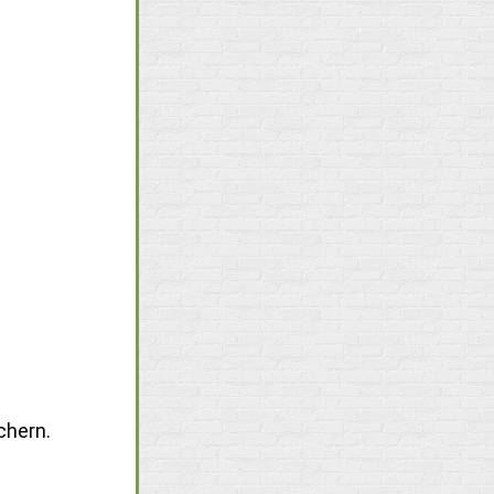
chern.