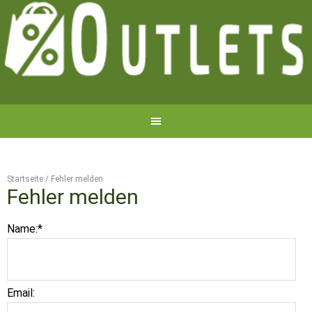
Startseite
/
Fehler melden
Fehler melden
Name:
*
Email: