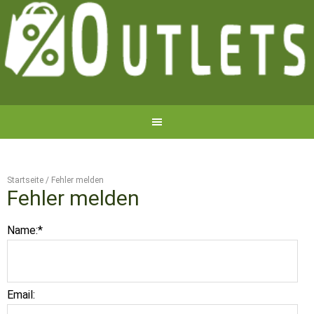
Startseite
/
Fehler melden
Fehler melden
Name:
*
Email: