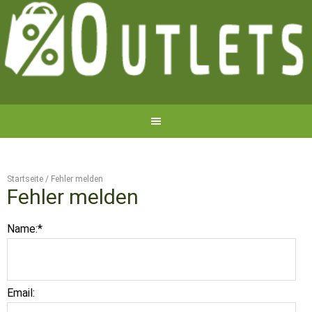
Startseite
/
Fehler melden
Fehler melden
Name:
*
Email: