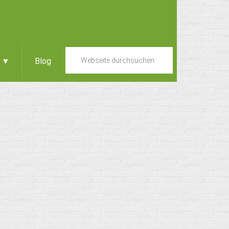
e ▼
Blog