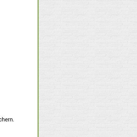
chern.