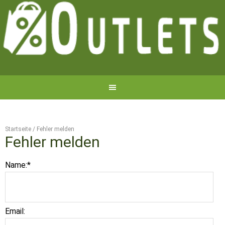
Startseite
/
Fehler melden
Fehler melden
Name:
*
Email: