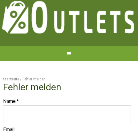
Startseite
/
Fehler melden
Fehler melden
Name:
*
Email: