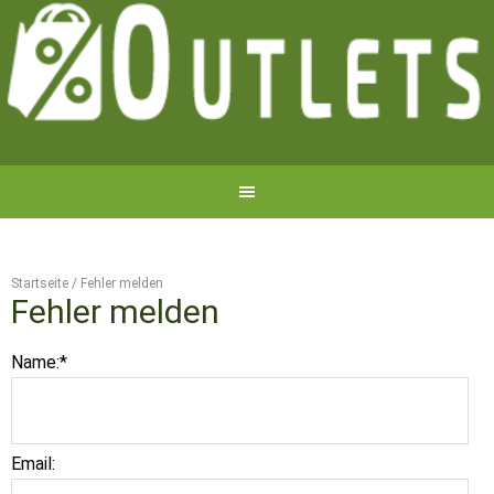
Startseite
/
Fehler melden
Fehler melden
Name:
*
Email: