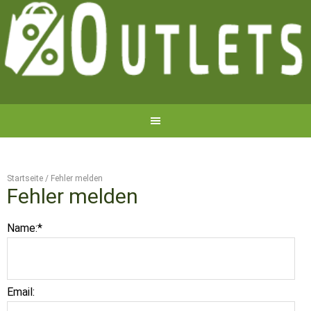
Startseite
/
Fehler melden
Fehler melden
Name:
*
Email: