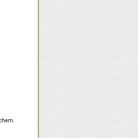
chern.