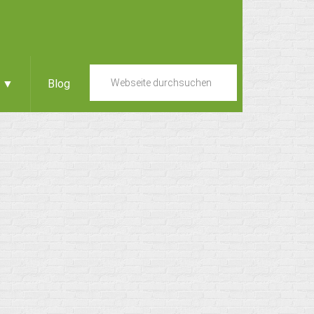
e ▼
Blog