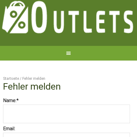
Startseite
/
Fehler melden
Fehler melden
Name:
*
Email: