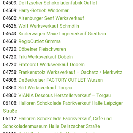
04509:
Delitzscher Schokoladenfabrik Outlet
04509:
Harry-Betrieb Wiedemar
04600:
Altenburger Senf Werksverkauf
04626:
Wolf Werksverkauf Schmölln
04643:
Kinderwagen Maxe Lagerverkauf Greithain
04668:
RegioOutlet Grimma
04720:
Döbelner Fleischwaren
04720:
Friki Werksverkauf Döbeln
04720:
Erntebrot Werksverkauf Döbeln
04758:
Frankenstolz Werksverkauf – Oschatz / Merkwitz
04808:
DeBeukelaer FACTORY OUTLET Wurzen
04860:
Silit Werksverkauf Torgau
04860:
VIANIA Dessous Herstellerverkauf – Torgau
06108:
Halloren Schokolade Fabrikverkauf Halle Leipziger
Straße
06112:
Halloren Schokolade Fabrikverkauf, Cafe und
Schokoladenmuseum Halle Delitzscher Straße