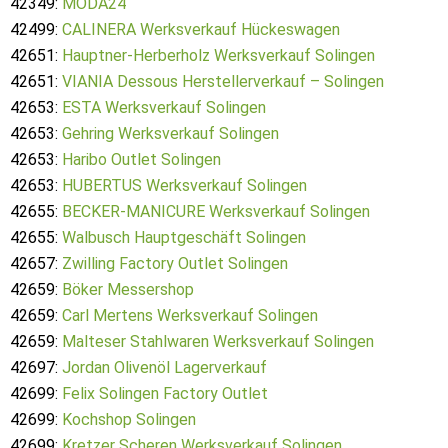
42349:
MODA24
42499:
CALINERA Werksverkauf Hückeswagen
42651:
Hauptner-Herberholz Werksverkauf Solingen
42651:
VIANIA Dessous Herstellerverkauf – Solingen
42653:
ESTA Werksverkauf Solingen
42653:
Gehring Werksverkauf Solingen
42653:
Haribo Outlet Solingen
42653:
HUBERTUS Werksverkauf Solingen
42655:
BECKER-MANICURE Werksverkauf Solingen
42655:
Walbusch Hauptgeschäft Solingen
42657:
Zwilling Factory Outlet Solingen
42659:
Böker Messershop
42659:
Carl Mertens Werksverkauf Solingen
42659:
Malteser Stahlwaren Werksverkauf Solingen
42697:
Jordan Olivenöl Lagerverkauf
42699:
Felix Solingen Factory Outlet
42699:
Kochshop Solingen
42699:
Kretzer Scheren Werksverkauf Solingen