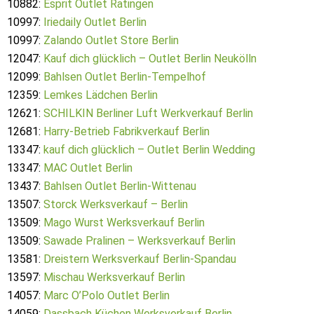
10882:
Esprit Outlet Ratingen
10997:
Iriedaily Outlet Berlin
10997:
Zalando Outlet Store Berlin
12047:
Kauf dich glücklich – Outlet Berlin Neukölln
12099:
Bahlsen Outlet Berlin-Tempelhof
12359:
Lemkes Lädchen Berlin
12621:
SCHILKIN Berliner Luft Werkverkauf Berlin
12681:
Harry-Betrieb Fabrikverkauf Berlin
13347:
kauf dich glücklich – Outlet Berlin Wedding
13347:
MAC Outlet Berlin
13437:
Bahlsen Outlet Berlin-Wittenau
13507:
Storck Werksverkauf – Berlin
13509:
Mago Wurst Werksverkauf Berlin
13509:
Sawade Pralinen – Werksverkauf Berlin
13581:
Dreistern Werksverkauf Berlin-Spandau
13597:
Mischau Werksverkauf Berlin
14057:
Marc O’Polo Outlet Berlin
14059:
Dassbach Küchen Werksverkauf Berlin