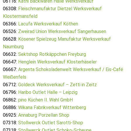
06116:
Kathi Backwaren Halle Werksverkauf
06308:
Fleischmanufaktur Dietzel Werksverkauf
Klostermansfeld
06366:
Lacufa Werksverkauf Köthen
06526:
Zweirad Union Werksverkauf Sangerhausen
06628:
Kösener Spielzeug Manufaktur Werksverkauf
Naumburg
06632:
Sektshop Rotkäppchen Freyburg
06647:
Henglein Werksverkauf Klosterhäseler
06667:
Argenta Schokoladenwelt Werksverkauf / Eis-Café
Weißenfels
06712:
Goldeck Werksverkauf – Zetti in Zeitz
06796:
Haribo Outlet Halle – Leipzig
06862:
pino Küchen II. Wahl GmbH
06886:
Wikana Fabrikverkauf Wittenberg
06925:
Annaburg Porzellan Shop
07318:
Stollwerck Outlet Sarotti-Shop
07318:
Stollwerck Outlet Schoko-Scheune