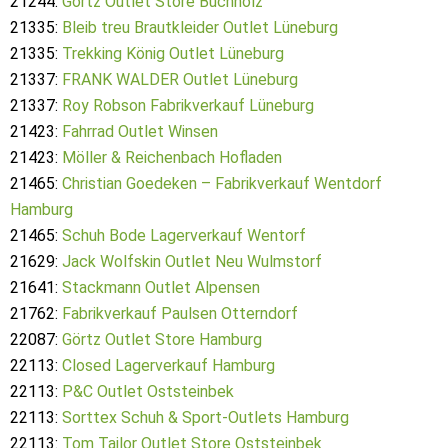
21244:
Görtz Outlet Store Buchholz
21335:
Bleib treu Brautkleider Outlet Lüneburg
21335:
Trekking König Outlet Lüneburg
21337:
FRANK WALDER Outlet Lüneburg
21337:
Roy Robson Fabrikverkauf Lüneburg
21423:
Fahrrad Outlet Winsen
21423:
Möller & Reichenbach Hofladen
21465:
Christian Goedeken – Fabrikverkauf Wentdorf
Hamburg
21465:
Schuh Bode Lagerverkauf Wentorf
21629:
Jack Wolfskin Outlet Neu Wulmstorf
21641:
Stackmann Outlet Alpensen
21762:
Fabrikverkauf Paulsen Otterndorf
22087:
Görtz Outlet Store Hamburg
22113:
Closed Lagerverkauf Hamburg
22113:
P&C Outlet Oststeinbek
22113:
Sorttex Schuh & Sport-Outlets Hamburg
22113:
Tom Tailor Outlet Store Oststeinbek