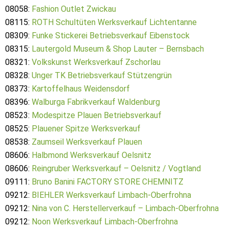
08058:
Fashion Outlet Zwickau
08115:
ROTH Schultüten Werksverkauf Lichtentanne
08309:
Funke Stickerei Betriebsverkauf Eibenstock
08315:
Lautergold Museum & Shop Lauter – Bernsbach
08321:
Volkskunst Werksverkauf Zschorlau
08328:
Unger TK Betriebsverkauf Stützengrün
08373:
Kartoffelhaus Weidensdorf
08396:
Walburga Fabrikverkauf Waldenburg
08523:
Modespitze Plauen Betriebsverkauf
08525:
Plauener Spitze Werksverkauf
08538:
Zaumseil Werksverkauf Plauen
08606:
Halbmond Werksverkauf Oelsnitz
08606:
Reingruber Werksverkauf – Oelsnitz / Vogtland
09111:
Bruno Banini FACTORY STORE CHEMNITZ
09212:
BIEHLER Werksverkauf Limbach-Oberfrohna
09212:
Nina von C. Herstellerverkauf – Limbach-Oberfrohna
09212:
Noon Werksverkauf Limbach-Oberfrohna