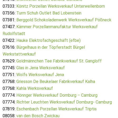
07333:
Könitz Porzellan Werksverkauf Unterwellenborn
07356:
Turm Schuh Outlet Bad Lobenstein
07381:
Berggold Schokoladenwerk Werksverkauf Pößneck
07407:
Kämmer Porzellanmanufaktur Werksverkauf
Rudolfstadt
07422:
Hauke Elektrofachgeschäft (efbe)
07616:
Bürgelhaus in der Töpferstadt Bürgel
Werkstattverkauf
07629:
Goldmännchen Tee Fabrikverkauf St. Gangloff
07745:
Glas in Jena Werksverkauf
07751:
Wolfs Werksverkauf Jena
07768:
Griesson De Beukelaer Fabrikverkauf Kalha
07768:
Kahla Werksverkauf
07774:
Hönnger Werksverkauf Dornburg – Camburg
07774:
Richter Leuchten Werksverkauf Dornburg- Camburg
07819:
Eschenbach Porzellan Werksverkauf Triptis
08058:
van den Bosch Zwickau