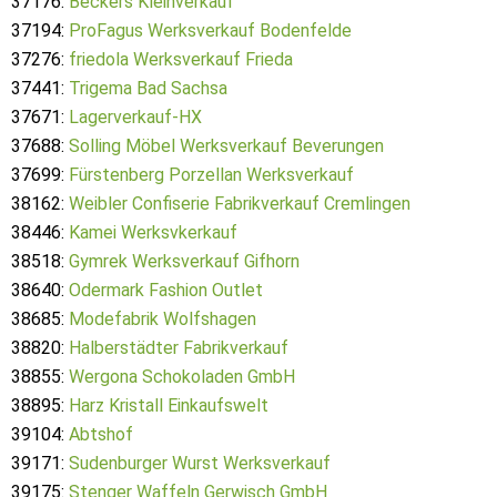
37176:
Beckers Kleinverkauf
37194:
ProFagus Werksverkauf Bodenfelde
37276:
friedola Werksverkauf Frieda
37441:
Trigema Bad Sachsa
37671:
Lagerverkauf-HX
37688:
Solling Möbel Werksverkauf Beverungen
37699:
Fürstenberg Porzellan Werksverkauf
38162:
Weibler Confiserie Fabrikverkauf Cremlingen
38446:
Kamei Werksvkerkauf
38518:
Gymrek Werksverkauf Gifhorn
38640:
Odermark Fashion Outlet
38685:
Modefabrik Wolfshagen
38820:
Halberstädter Fabrikverkauf
38855:
Wergona Schokoladen GmbH
38895:
Harz Kristall Einkaufswelt
39104:
Abtshof
39171:
Sudenburger Wurst Werksverkauf
39175:
Stenger Waffeln Gerwisch GmbH