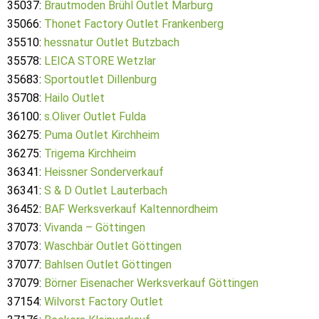
35037:
Brautmoden Brühl Outlet Marburg
35066:
Thonet Factory Outlet Frankenberg
35510:
hessnatur Outlet Butzbach
35578:
LEICA STORE Wetzlar
35683:
Sportoutlet Dillenburg
35708:
Hailo Outlet
36100:
s.Oliver Outlet Fulda
36275:
Puma Outlet Kirchheim
36275:
Trigema Kirchheim
36341:
Heissner Sonderverkauf
36341:
S & D Outlet Lauterbach
36452:
BAF Werksverkauf Kaltennordheim
37073:
Vivanda – Göttingen
37073:
Waschbär Outlet Göttingen
37077:
Bahlsen Outlet Göttingen
37079:
Börner Eisenacher Werksverkauf Göttingen
37154:
Wilvorst Factory Outlet