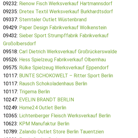
09232:
Rienow Fisch Werksverkauf Hartmannsdorf
09235:
Dretex Textil Werksverkauf Burkhardtsdorf
09337:
Sterntaler Outlet Wüstenbrand
09429:
Paper Design Fabrikverkauf Wolkenstein
09432:
Sieber Sport Strumpffabrik Fabrikverkauf
Großolbersdorf
09518:
Carl Dietrich Werksverkauf Großrückerswalde
09526:
Hess Spielzeug Fabrikverkauf Olbernhau
09575:
Rülke Spielzeug Werksverkauf Eppendorf
10117:
BUNTE SCHOKOWELT – Ritter Sport Berlin
10117:
Rausch Schokoladenhaus Berlin
10117:
Trigema Berlin
10247:
EVELIN BRANDT BERLIN
10249:
Home24 Outlet Berlin
10365:
Lichtenberger Fleisch Werksverkauf Berlin
10623:
KPM Manufaktur Berlin
10789:
Zalando Outlet Store Berlin Tauentzien