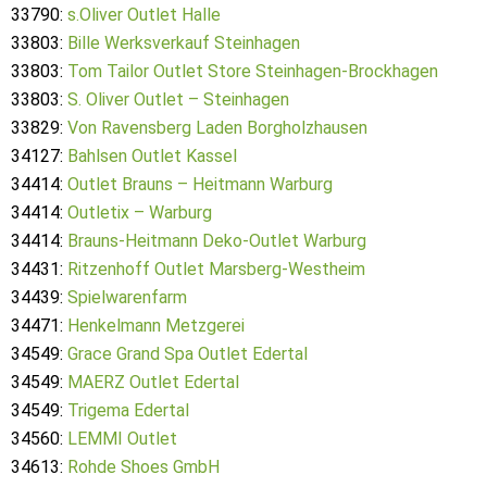
33790:
s.Oliver Outlet Halle
33803:
Bille Werksverkauf Steinhagen
33803:
Tom Tailor Outlet Store Steinhagen-Brockhagen
33803:
S. Oliver Outlet – Steinhagen
33829:
Von Ravensberg Laden Borgholzhausen
34127:
Bahlsen Outlet Kassel
34414:
Outlet Brauns – Heitmann Warburg
34414:
Outletix – Warburg
34414:
Brauns-Heitmann Deko-Outlet Warburg
34431:
Ritzenhoff Outlet Marsberg-Westheim
34439:
Spielwarenfarm
34471:
Henkelmann Metzgerei
34549:
Grace Grand Spa Outlet Edertal
34549:
MAERZ Outlet Edertal
34549:
Trigema Edertal
34560:
LEMMI Outlet
34613:
Rohde Shoes GmbH