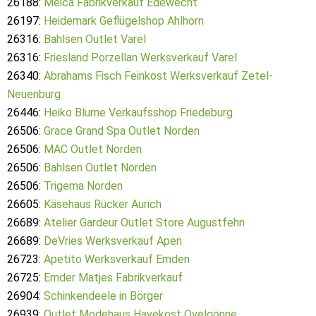
26188:
Meica Fabrikverkauf Edewecht
26197:
Heidemark Geflügelshop Ahlhorn
26316:
Bahlsen Outlet Varel
26316:
Friesland Porzellan Werksverkauf Varel
26340:
Abrahams Fisch Feinkost Werksverkauf Zetel-
Neuenburg
26446:
Heiko Blume Verkaufsshop Friedeburg
26506:
Grace Grand Spa Outlet Norden
26506:
MAC Outlet Norden
26506:
Bahlsen Outlet Norden
26506:
Trigema Norden
26605:
Käsehaus Rücker Aurich
26689:
Atelier Gardeur Outlet Store Augustfehn
26689:
DeVries Werksverkauf Apen
26723:
Apetito Werksverkauf Emden
26725:
Emder Matjes Fabrikverkauf
26904:
Schinkendeele in Börger
26939:
Outlet Modehaus Havekost Ovelgönne