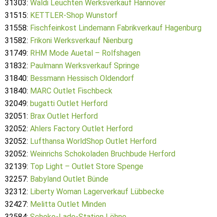
31303:
Waldi Leuchten Werksverkauf Hannover
31515:
KETTLER-Shop Wunstorf
31558:
Fischfeinkost Lindemann Fabrikverkauf Hagenburg
31582:
Frikoni Werksverkauf Nienburg
31749:
RHM Mode Auetal – Rolfshagen
31832:
Paulmann Werksverkauf Springe
31840:
Bessmann Hessisch Oldendorf
31840:
MARC Outlet Fischbeck
32049:
bugatti Outlet Herford
32051:
Brax Outlet Herford
32052:
Ahlers Factory Outlet Herford
32052:
Lufthansa WorldShop Outlet Herford
32052:
Weinrichs Schokoladen Bruchbude Herford
32139:
Top Light – Outlet Store Spenge
32257:
Babyland Outlet Bünde
32312:
Liberty Woman Lagerverkauf Lübbecke
32427:
Melitta Outlet Minden
32584:
Schoko-Lade-Station Löhne