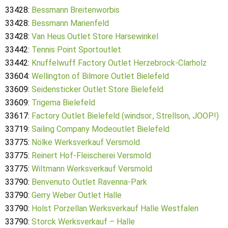
33428:
Bessmann Breitenworbis
33428:
Bessmann Marienfeld
33428:
Van Heus Outlet Store Harsewinkel
33442:
Tennis Point Sportoutlet
33442:
Knuffelwuff Factory Outlet Herzebrock-Clarholz
33604:
Wellington of Bilmore Outlet Bielefeld
33609:
Seidensticker Outlet Store Bielefeld
33609:
Trigema Bielefeld
33617:
Factory Outlet Bielefeld (windsor., Strellson, JOOP!)
33719:
Sailing Company Modeoutlet Bielefeld
33775:
Nölke Werksverkauf Versmold
33775:
Reinert Hof-Fleischerei Versmold
33775:
Wiltmann Werksverkauf Versmold
33790:
Benvenuto Outlet Ravenna-Park
33790:
Gerry Weber Outlet Halle
33790:
Holst Porzellan Werksverkauf Halle Westfalen
33790:
Storck Werksverkauf – Halle