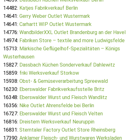
14482:
Katjes Fabrikverkauf Berlin
14641:
Gerry Weber Outlet Wustermark
14641:
Carhartt WIP Outlet Wustermark
14776:
WandbilderXXL Outlet Brandenburg an der Havel
14974:
Fabriken Store – textile and more Ludwigsfelde
15713:
Märkische Geflügelhof-Spezialitäten – Königs
Wusterhausen
15827:
Dassbach Küchen Sonderverkauf Dahlewitz
15859:
friki Werksverkauf Storkow
15938:
Obst- & Gemüseverarbeitung Spreewald
16230:
Eberswalder Fabrikverkaufsstelle Britz
16348:
Eberswalder Wurst und Fleisch Wandlitz
16356:
Nike Outlet Ahrensfelde bei Berlin
16727:
Eberswalder Wurst und Fleisch Velten
16816:
Dreistern Werksverkauf Neuruppin
16831:
Sterntaler Factory Outlet Store Rheinsberg
17390:
Anklamer Fleisch- und Wurstwaren Werksladen