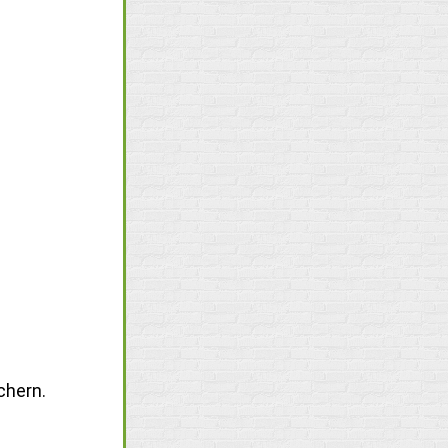
chern.