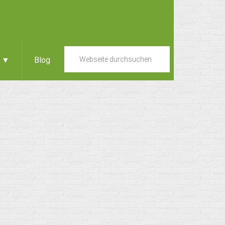
e ▼
Blog