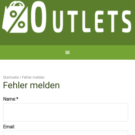
Startseite
/
Fehler melden
Fehler melden
Name:
*
Email: