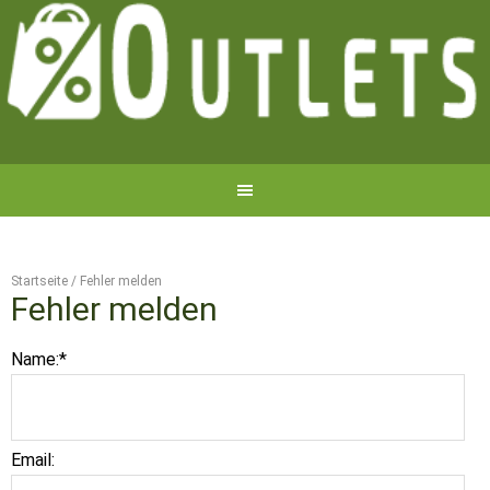
Startseite
/
Fehler melden
Fehler melden
Name:
*
Email: