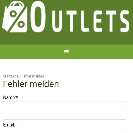
Startseite
/
Fehler melden
Fehler melden
Name:
*
Email: