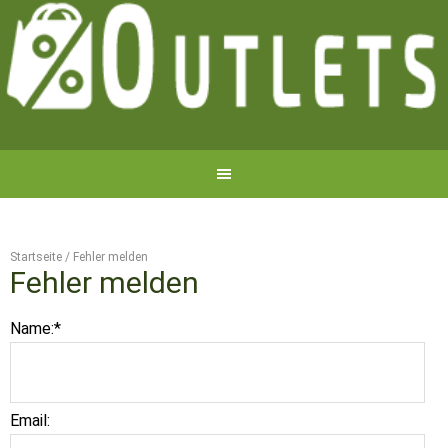
Startseite
/
Fehler melden
Fehler melden
Name:
*
Email: