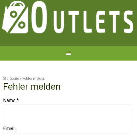
Startseite
/
Fehler melden
Fehler melden
Name:
*
Email: