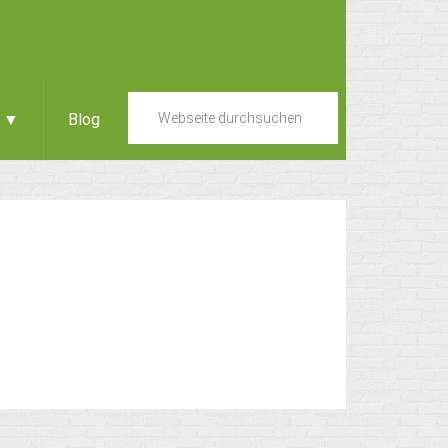
e ▼
Blog