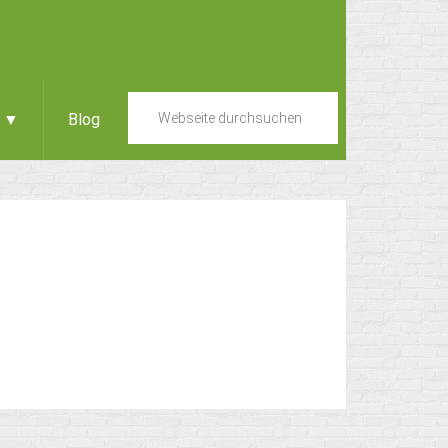
e ▼
Blog