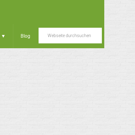
e ▼
Blog