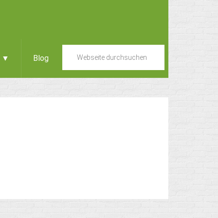
e ▼
Blog