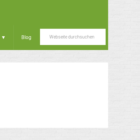
e ▼
Blog