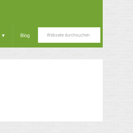
e ▼
Blog