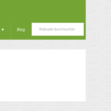
e ▼
Blog