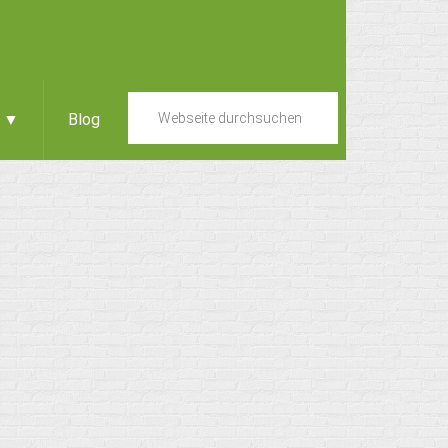
e ▼
Blog