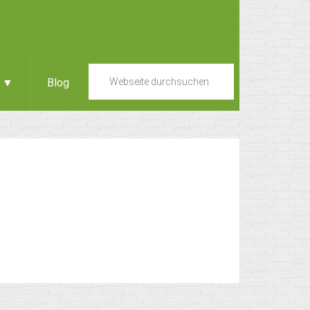
e ▼
Blog