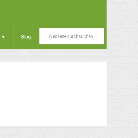
e ▼
Blog