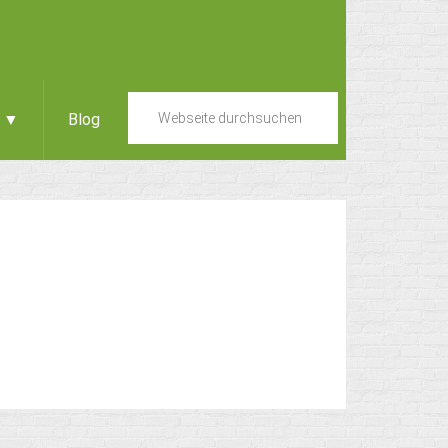
e ▼
Blog