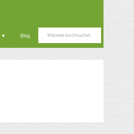
e ▼
Blog