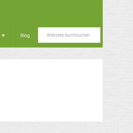
e ▼
Blog