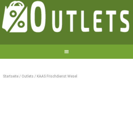
Startseite
/
Outlets
/
KAAS Frischdienst Wesel