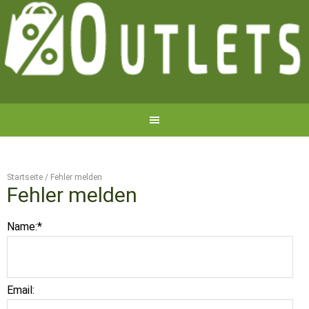
Startseite
/
Fehler melden
Fehler melden
Name:
*
Email: