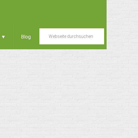
e ▼
Blog