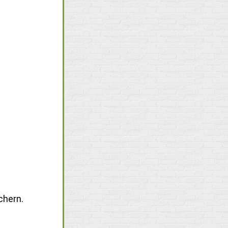
chern.