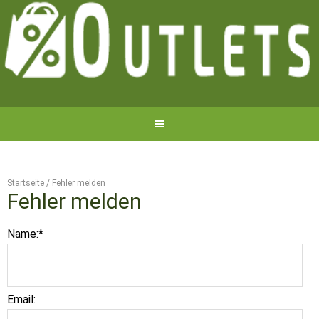
Startseite
/
Fehler melden
Fehler melden
Name:
*
Email: