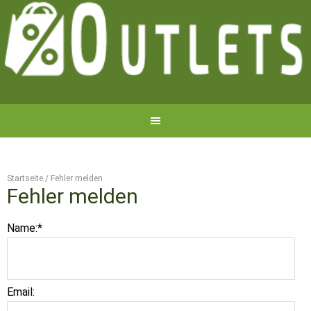
Startseite
/
Fehler melden
Fehler melden
Name:
*
Email: