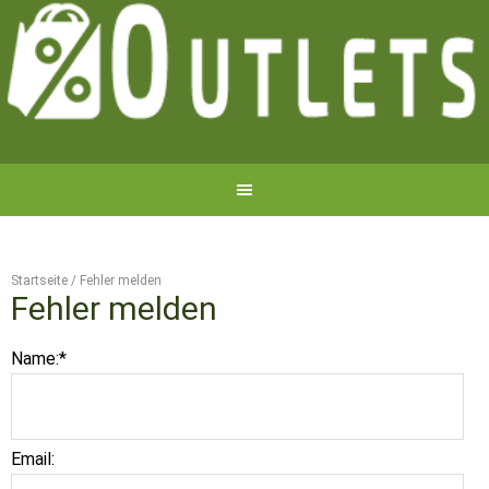
Startseite
/
Fehler melden
Fehler melden
Name:
*
Email: