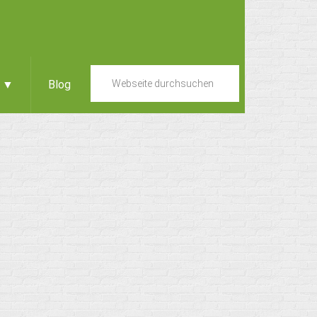
e ▼
Blog