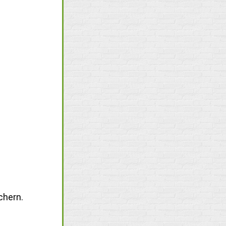
chern.