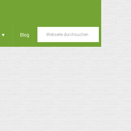
e ▼
Blog