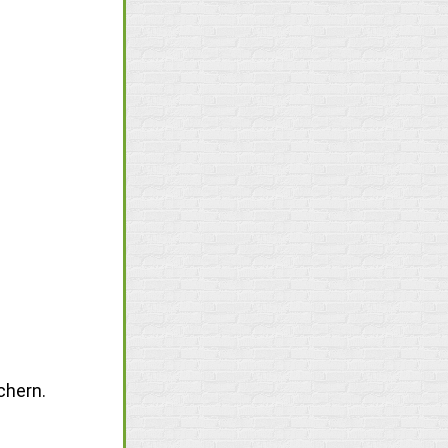
chern.